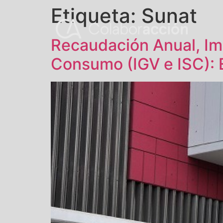
Etiqueta:
Sunat
Recaudación Anual, Imp
Consumo (IGV e ISC):