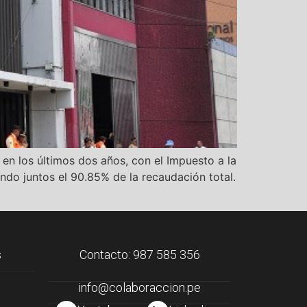
en los últimos dos años, con el Impuesto a la
do juntos el 90.85% de la recaudación total.
s
Contacto: 987 585 356
info@colaboraccion.pe