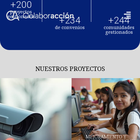
+
200
proyectos
gestionados
+
234
+
244
de convenios
comunidades
gestionados
NUESTROS PROYECTOS
MEJORAMIENTO Y