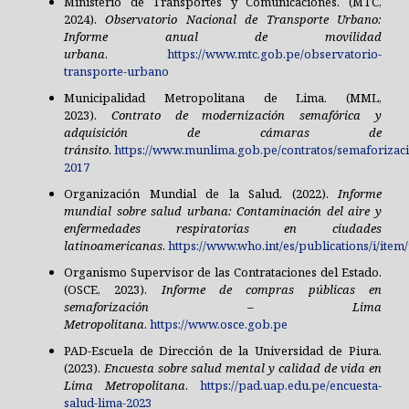
Ministerio de Transportes y Comunicaciones. (MTC,
2024).
Observatorio Nacional de Transporte Urbano:
Informe anual de movilidad
urbana
.
https://www.mtc.gob.pe/observatorio-
transporte-urbano
Municipalidad Metropolitana de Lima. (MML,
2023).
Contrato de modernización semafórica y
adquisición de cámaras de
tránsito
.
https://www.munlima.gob.pe/contratos/semaforizac
2017
Organización Mundial de la Salud. (2022).
Informe
mundial sobre salud urbana: Contaminación del aire y
enfermedades respiratorias en ciudades
latinoamericanas
.
https://www.who.int/es/publications/i/ite
Organismo Supervisor de las Contrataciones del Estado.
(OSCE, 2023).
Informe de compras públicas en
semaforización – Lima
Metropolitana
.
https://www.osce.gob.pe
PAD-Escuela de Dirección de la Universidad de Piura.
(2023).
Encuesta sobre salud mental y calidad de vida en
Lima Metropolitana
.
https://pad.uap.edu.pe/encuesta-
salud-lima-2023