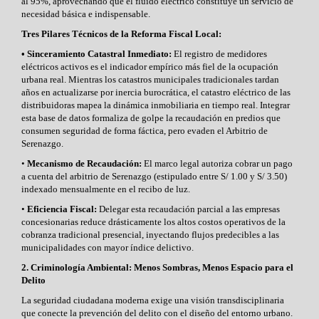
al 95%, aprovechando que el fluido eléctrico constituye un servicio de
necesidad básica e indispensable.
Tres Pilares Técnicos de la Reforma Fiscal Local:
• Sinceramiento Catastral Inmediato:
El registro de medidores
eléctricos activos es el indicador empírico más fiel de la ocupación
urbana real. Mientras los catastros municipales tradicionales tardan
años en actualizarse por inercia burocrática, el catastro eléctrico de las
distribuidoras mapea la dinámica inmobiliaria en tiempo real. Integrar
esta base de datos formaliza de golpe la recaudación en predios que
consumen seguridad de forma fáctica, pero evaden el Arbitrio de
Serenazgo.
•
Mecanismo de Recaudación:
El marco legal autoriza cobrar un pago
a cuenta del arbitrio de Serenazgo (estipulado entre S/ 1.00 y S/ 3.50)
indexado mensualmente en el recibo de luz.
•
Eficiencia Fiscal:
Delegar esta recaudación parcial a las empresas
concesionarias reduce drásticamente los altos costos operativos de la
cobranza tradicional presencial, inyectando flujos predecibles a las
municipalidades con mayor índice delictivo.
2. Criminología Ambiental: Menos Sombras, Menos Espacio para el
Delito
La seguridad ciudadana moderna exige una visión transdisciplinaria
que conecte la prevención del delito con el diseño del entorno urbano.