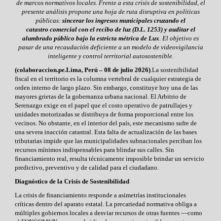
de marcos normativos locales. Frente a esta crisis de sostenibilidad, el
presente análisis propone una hoja de ruta disruptiva en políticas
públicas:
sincerar los ingresos municipales cruzando el
catastro comercial con el recibo de luz (D.L. 1253) y auditar el
alumbrado público bajo la estricta métrica de Lux
. El objetivo es
pasar de una recaudación deficiente a un modelo de videovigilancia
inteligente y control territorial autosostenible.
(colaboraccion.pe.Lima, Perú – 08 de julio 2026)
.La sostenibilidad
fiscal en el territorio es la columna vertebral de cualquier estrategia de
orden interno de largo plazo. Sin embargo, constituye hoy una de las
mayores grietas de la gobernanza urbana nacional. El Arbitrio de
Serenazgo exige en el papel que el costo operativo de patrullajes y
unidades motorizadas se distribuya de forma proporcional entre los
vecinos. No obstante, en el interior del país, este mecanismo sufre de
una severa inacción catastral. Esta falta de actualización de las bases
tributarias impide que las municipalidades subnacionales perciban los
recursos mínimos indispensables para blindar sus calles. Sin
financiamiento real, resulta técnicamente imposible brindar un servicio
predictivo, preventivo y de calidad para el ciudadano.
Diagnóstico de la Crisis de Sostenibilidad
La crisis de
financiamiento responde a asimetrías institucionales
críticas dentro del
aparato estatal. La precariedad normativa obliga a
múltiples gobiernos locales
a desviar recursos de otras fuentes —como