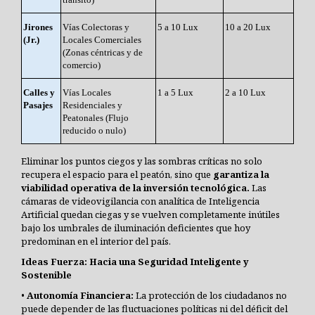
Jirones
Vías Colectoras y
5 a 10 Lux
10 a 20 Lux
(Jr.)
Locales Comerciales
(Zonas céntricas y de
comercio)
Calles y
Vías Locales
1 a 5 Lux
2 a 10 Lux
Pasajes
Residenciales y
Peatonales (Flujo
reducido o nulo)
Eliminar los puntos ciegos y las sombras críticas no solo
recupera el espacio para el peatón, sino que
garantiza la
viabilidad operativa de la inversión tecnológica.
Las
cámaras de videovigilancia con analítica de Inteligencia
Artificial quedan ciegas y se vuelven completamente inútiles
bajo los umbrales de iluminación deficientes que hoy
predominan en el interior del país.
Ideas Fuerza: Hacia una Seguridad Inteligente y
Sostenible
•
Autonomía Financiera:
La protección de los ciudadanos no
puede depender de las fluctuaciones políticas ni del déficit del