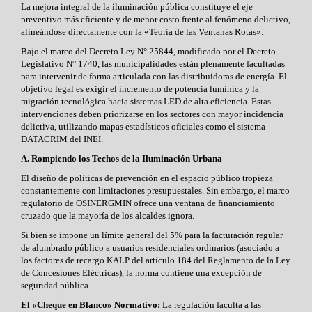
La mejora integral de la iluminación pública constituye el eje
preventivo más eficiente y de menor costo frente al fenómeno delictivo,
alineándose directamente con la «Teoría de las Ventanas Rotas».
Bajo el marco del Decreto Ley N° 25844, modificado por el Decreto
Legislativo N° 1740, las municipalidades están plenamente facultadas
para intervenir de forma articulada con las distribuidoras de energía. El
objetivo legal es exigir el incremento de potencia lumínica y la
migración tecnológica hacia sistemas LED de alta eficiencia. Estas
intervenciones deben priorizarse en los sectores con mayor incidencia
delictiva, utilizando mapas estadísticos oficiales como el sistema
DATACRIM del INEI.
A. Rompiendo los Techos de la Iluminación Urbana
El diseño de políticas de prevención en el espacio público tropieza
constantemente con limitaciones presupuestales. Sin embargo, el marco
regulatorio de OSINERGMIN ofrece una ventana de financiamiento
cruzado que la mayoría de los alcaldes ignora.
Si bien se impone un límite general del 5% para la facturación regular
de alumbrado público a usuarios residenciales ordinarios (asociado a
los factores de recargo KALP del artículo 184 del Reglamento de la Ley
de Concesiones Eléctricas), la norma contiene una excepción de
seguridad pública.
El «Cheque en Blanco» Normativo:
La regulación faculta a las