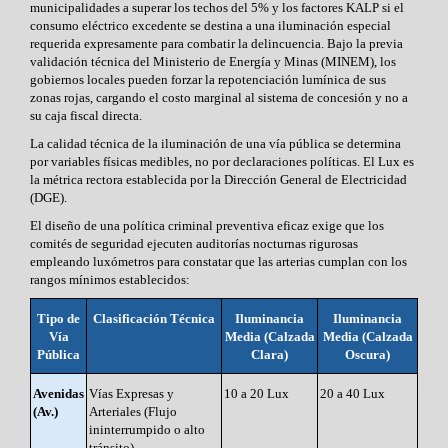
municipalidades a superar los techos del 5% y los factores KALP si el
consumo eléctrico excedente se destina a una iluminación especial
requerida expresamente para combatir la delincuencia. Bajo la previa
validación técnica del Ministerio de Energía y Minas (MINEM), los
gobiernos locales pueden forzar la repotenciación lumínica de sus
zonas rojas, cargando el costo marginal al sistema de concesión y no a
su caja fiscal directa.
La calidad técnica de la iluminación de una vía pública se determina
por variables físicas medibles, no por declaraciones políticas. El Lux es
la métrica rectora establecida por la Dirección General de Electricidad
(DGE).
El diseño de una política criminal preventiva eficaz exige que los
comités de seguridad ejecuten auditorías nocturnas rigurosas
empleando luxómetros para constatar que las arterias cumplan con los
rangos mínimos establecidos:
Tipo de
Clasificación Técnica
Iluminancia
Iluminancia
Vía
Media (Calzada
Media (Calzada
Pública
Clara)
Oscura)
Avenidas
Vías Expresas y
10 a 20 Lux
20 a 40 Lux
(Av.)
Arteriales (Flujo
ininterrumpido o alto
tránsito)