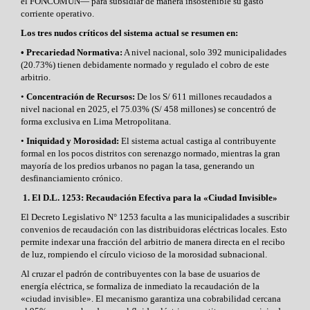
el FONCOMUN— para subsidiar de manera
insostenible su gasto
corriente operativo.
Los tres nudos críticos del sistema actual se resumen en:
• Precariedad Normativa:
A nivel nacional, solo 392 municipalidades
(20.73%) tienen debidamente normado y regulado el cobro de este
arbitrio.
•
Concentración de Recursos:
De los S/ 611 millones recaudados a
nivel nacional en 2025, el 75.03% (S/ 458 millones) se concentró de
forma exclusiva en Lima Metropolitana.
•
Iniquidad y Morosidad:
El sistema actual castiga al contribuyente
formal en los pocos distritos con serenazgo normado, mientras la gran
mayoría de los predios urbanos no pagan la tasa, generando un
desfinanciamiento crónico.
1. El D.L. 1253: Recaudación Efectiva para la «Ciudad Invisible»
El Decreto Legislativo N° 1253 faculta a las municipalidades a suscribir
convenios de recaudación con las distribuidoras eléctricas locales. Esto
permite indexar una fracción del arbitrio de manera directa en el recibo
de luz, rompiendo el círculo vicioso de la morosidad subnacional.
Al cruzar el padrón de contribuyentes con la base de usuarios de
energía eléctrica, se formaliza de inmediato la recaudación de la
«ciudad invisible». El mecanismo garantiza una cobrabilidad cercana